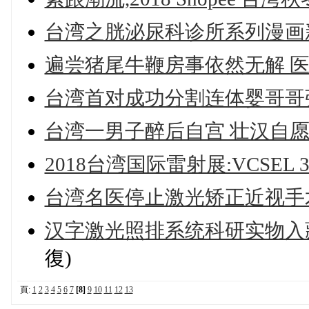
台湾之胱泌尿科诊所系列漫画新
遍尝猪尾牛鞭房事依然无解 医
台湾首对成功分割连体婴哥哥张
台湾一男子醉后自宫 壮汉自
2018台湾国际雷射展:VCSEL
台湾名医停止激光矫正近视手
汉字激光照排系统科研实物入
復)
頁:
1
2
3
4
5
6
7
[8]
9
10
11
12
13