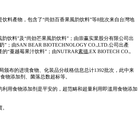
是饮料產物，包含了“尚効百香果風韵饮料”等8批次来自台灣地
韵饮料”及“尚効芒果風韵饮料”；由崇赢实業股分有限公司出
；由SAN BEAR BIOTECHNOLOGY CO.,LTD.公司出產
的“蔓越莓果汁饮料”；由NUTRAR
素描
,EX BIOTECH CO.,
局颁布的进境食物、化装品分歧格信息总计1392批次，此中来
用食物添加剂、菌落总数超标等。
的利用食物添加剂是平安的，超范畴和超量利用即滥用食物添加
賣。