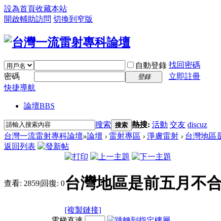
設為首頁
收藏本站
開啟輔助訪問
切換到窄版
找回密碼
自動登錄
密碼
立即註冊
登錄
快捷導航
論壇
BBS
搜索
熱搜:
活動
交友
discuz
搜索
台灣一流雷射專科論壇
»
論壇
›
雷射專區
›
淨膚雷射
›
台灣地區是
返回列表
台灣地區是前五月不
查看:
2859
|
回復:
0
[複製鏈接]
電梯直達