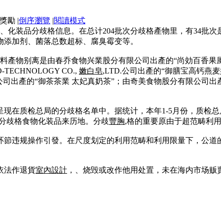
|
倒序瀏覽
|
閱讀模式
、化装品分歧格信息。在总计204批次分歧格產物里，有34批次
物添加剂、菌落总数超标、腐臭霉变等。
料產物别离是由春乔食物兴業股分有限公司出產的“尚効百香果風
TECHNOLOGY CO.,
嫩白皂
,LTD.公司出產的“御膳宝高钙燕麦奶”
司出產的“御茶茶業 太妃真奶茶”；由奇美食物股分有限公司出產
现在质检总局的分歧格名单中。据统计，本年1-5月份，质检总
的分歧格食物化装品来历地。分歧
豐胸
,格的重要原由于超范畴利
环節违规操作引發。在尺度划定的利用范畴和利用限量下，公道
依法作退貨
室內設計
，、烧毁或改作他用处置，未在海内市场贩