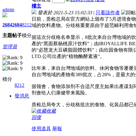
樓主
admin
發表於 2021-5-23 15:02:33
|
只看該作者
日前，质检总局在官方網站上颁布了5月进境食物
2684
2684
8212
域的饮料產物。分歧格重要原由于超范畴利用食
主題
帖子
積分
据這次分歧格名单显示，8批次来自台灣地域的饮
產的“黑面蔡杨桃原汁饮料”；由IROYALLIFE BIO-
管理員
的“必慧龙大豆磷脂固體饮料”；由欣园食物有限公
LTD.公司出產的“植物酶酵素液”。
比年来，来自台灣地域的饮料、休闲食物等屡屡呈
自台灣地域的產物有389批次，占28%，是最大
積分
8212
据领會，食物添加剂不合适尺度主如果出產谋划
剂會给人们康健带来風险。
發消息
质检总局夸大，分歧格批次的食物、化装品都已
收藏
回復
使用道具
舉報