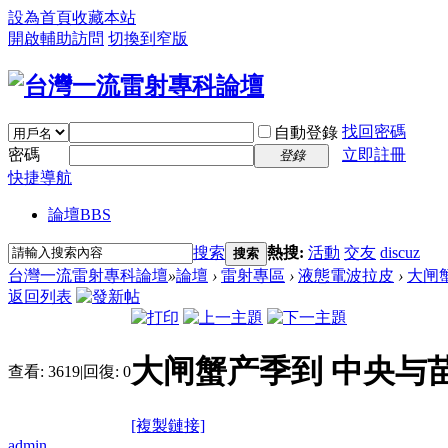
設為首頁
收藏本站
開啟輔助訪問
切換到窄版
找回密碼
自動登錄
密碼
立即註冊
登錄
快捷導航
論壇
BBS
搜索
熱搜:
活動
交友
discuz
搜索
台灣一流雷射專科論壇
»
論壇
›
雷射專區
›
液態電波拉皮
›
大闸蟹
返回列表
大闸蟹产季到 中央与
查看:
3619
|
回復:
0
[複製鏈接]
admin