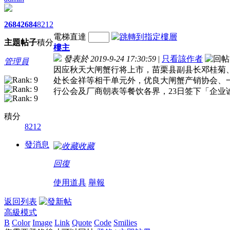
2684
2684
8212
電梯直達
主題
帖子
積分
樓主
發表於 2019-9-24 17:30:59
|
只看該作者
管理員
因应秋天大闸蟹行将上市，苗栗县副县长邓桂菊
处长金祥等相干单元外，优良大闸蟹产销协会、
行公会及厂商朝表等餐饮各界，23日签下「企业
積分
8212
發消息
收藏
回復
使用道具
舉報
返回列表
高級模式
B
Color
Image
Link
Quote
Code
Smilies