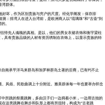
排湾群体。
质地好坏，作为区别贵族与穷户的尺度。经化学阐发：保存排
猜测：排湾人在进入台湾前，是欧洲商人以“琉璃珠”和“古壶”到
湾的。
人和怙恃先人魂魄的真相。是以，他们的男女衣裙衣饰和衡宇梁柱
图纹，具有贵族品级的人材有资历绣制在衣饰上，以显示贵族的特
，来自南承平洋马来群岛和加罗林群岛土著的后裔，已有约不止
奠、风俗、民歌曲调上十分附近。雅美群体每一年也要举办怀念
节中所跳的祭奠跳舞，多由汉子们一边捣着小米，一边用古拙的
现在这类跳舞在舞步和队形上都有所扭转，构成为“古老跳