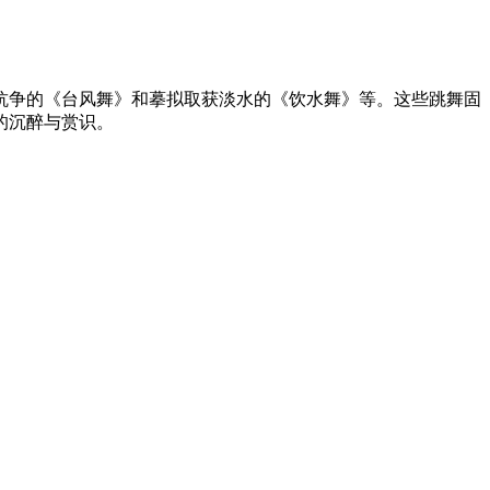
抗争的《台风舞》和摹拟取获淡水的《饮水舞》等。这些跳舞固
的沉醉与赏识。