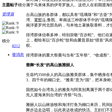
主題
帖子
積分
属于马来体系的伊哥罗族人。这些人在初期渡海
管理員
台高山族的各群体，都以具有“琉璃珠”和“古壶”
湾、
電熨斗
,鲁凯、卑南这三种群体手中的“琉璃
南洋婆罗州北部岛屿，与本地土著换取香料，才
排湾群体信奉多神，特别崇敬“百步蛇”。他们在
上，都绘有以“百步蛇”纹和由曩昔原始“猎首”
積分
权。
8212
發消息
排湾群体的重大祭奠勾当有“五年祭”、“收成祭”、
善舞“长发”的高山族雅丽人
生齿约3500余人的高山族雅美群体，集中栖身
3、四千年的糊口史。“雅美”意为“国”，把本身
固然如今台湾岛上的雅美与阿美别离属于两个群
先人渡海来到台湾的“舟祭”勾当。
雅丽人以山林放牧和海洋打鱼为糊口来历，民间
舞步边走边唱，以此表达收成的快活。主妇们不