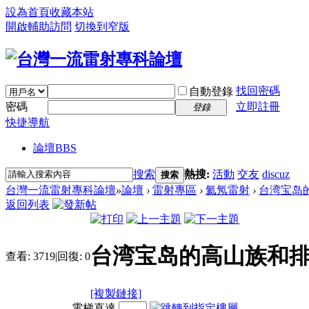
設為首頁
收藏本站
開啟輔助訪問
切換到窄版
找回密碼
自動登錄
密碼
立即註冊
登錄
快捷導航
論壇
BBS
搜索
熱搜:
活動
交友
discuz
搜索
台灣一流雷射專科論壇
»
論壇
›
雷射專區
›
氦氖雷射
›
台湾宝岛的
返回列表
台湾宝岛的高山族和
查看:
3719
|
回復:
0
[複製鏈接]
電梯直達