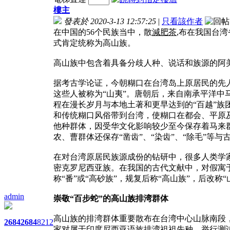
樓主
發表於 2020-3-13 12:57:25
|
只看該作者
在中国的56个民族当中，散
減肥茶
,布在我国台
式肯定统称为高山族。
高山族中包含着具备分歧人种、说话和族源的阿
据考古学论证，今朝糊口在台湾岛上原居民的先人
这些人被称为“山夷”。唐朝后，来自南承平洋
程在漫长岁月与本地土著和更早达到的“百越”族
和传统糊口风俗带到台湾，使糊口在都会、平原
他种群体，因受华文化影响较少至今保存着马来群
农、曹群体还保存“凿齿”、“染齿”、“除毛”等
在对台湾原居民族源成份的钻研中，很多人类学
密克罗尼西亚族。在我国的古代文献中，对假寓于
称“番”或“高砂族”，规复后称“高山族”，后改称
admin
崇敬“百步蛇”的高山族排湾群体
高山族的排湾群体重要散布在台湾中心山脉南段，
2684
2684
8212
家对属于印度尼西亚语族排湾祖祖先种，举行测