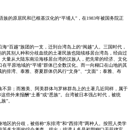
族的原居民和已根基汉化的“平埔人”，在1983年被国务院正
。
海“百越”族团的一支，迁到台湾岛上的“闽越”人。三国时代，
屿的其别人种和分歧血统的土著民族也陆续移居台湾岛，经由过
后，大量从大陆东南沿海移居台湾的汉族人，把先辈的经济、文化
在平原地域的“平埔”群体已全数汉化。而一向糊口在山地的其
的排湾、泰雅、赛夏群体仍风行“文身”、“文面”；泰雅、布
族不异；而雅美、阿美群体与罗林群岛上的土著几近同样，属于
这些外来报酬“土番”或“悉族”。台湾被日本强占时代，被统
九族”。
地区的分歧，被俗称“东排湾”和“西排湾”两种人。按照人类学
痕等多方面的综合考查，提出：排湾人多是初期糊口于菲律宾，