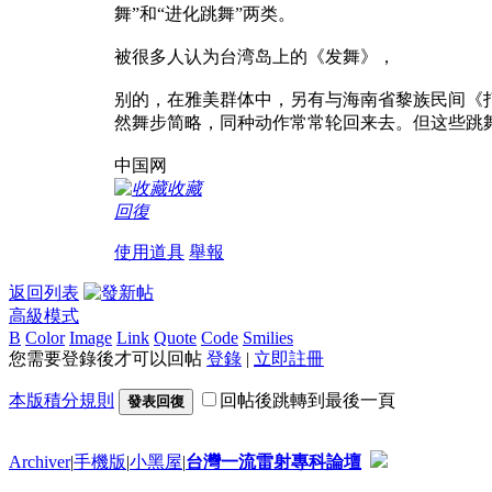
舞”和“进化跳舞”两类。
被很多人认为台湾岛上的《发舞》，
别的，在雅美群体中，另有与海南省黎族民间《
然舞步简略，同种动作常常轮回来去。但这些跳
中国网
收藏
回復
使用道具
舉報
返回列表
高級模式
B
Color
Image
Link
Quote
Code
Smilies
您需要登錄後才可以回帖
登錄
|
立即註冊
本版積分規則
回帖後跳轉到最後一頁
發表回復
Archiver
|
手機版
|
小黑屋
|
台灣一流雷射專科論壇