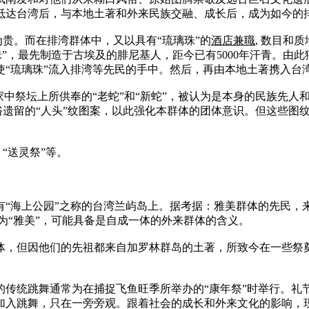
抵达台湾后，与本地土著和外来民族交融、成长后，成为如今的
为贵。而在排湾群体中，又以具有“琉璃珠”的
酒店兼職
, 数目和
珠”，最先制造于古埃及的腓尼基人，距今已有5000年汗青。由此
使“琉璃珠”流入排湾等先民的手中。然后，再由本地土著携入台
家中祭坛上所供奉的“老蛇”和“新蛇”，被认为是本身的民族先
风俗遗留的“人头”纹图案，以此强化本群体的团体意识。但这些
“送灵祭”等。
在有“海上公园”之称的台湾兰屿岛上。据考据：雅美群体的先民
称为“雅美”，可能具备是自成一体的外来群体的含义。
体，但因他们的先祖都来自加罗林群岛的土著，所致今在一些祭
的传统跳舞通常为在捕捉飞鱼旺季所举办的“康年祭”时举行。礼
加入跳舞，只在一旁旁观。跟着社会的成长和外来文化的影响，