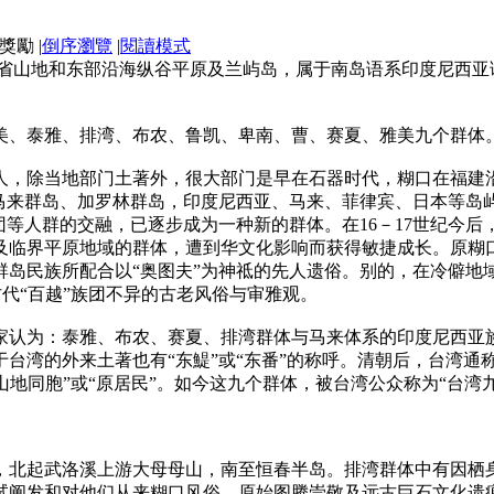
|
倒序瀏覽
|
閱讀模式
湾省山地和东部沿海纵谷平原及兰屿岛，属于南岛语系印度尼西亚语
美、泰雅、排湾、布农、鲁凯、卑南、曹、赛夏、雅美九个群体
，除当地部门土著外，很大部门是早在石器时代，糊口在福建沿
中马来群岛、加罗林群岛，印度尼西亚、马来、菲律宾、日本等岛
团等人群的交融，已逐步成为一种新的群体。在16－17世纪今
及临界平原地域的群体，遭到华文化影响而获得敏捷成长。原糊口
岛民族所配合以“奥图夫”为神祗的先人遗俗。别的，在冷僻地域
与古代“百越”族团不异的古老风俗与审雅观。
家认为：泰雅、布农、赛夏、排湾群体与马来体系的印度尼西亚
台湾的外来土著也有“东鯷”或“东番”的称呼。清朝后，台湾通称
“山地同胞”或“原居民”。如今这九个群体，被台湾公众称为“台湾
北起武洛溪上游大母母山，南至恒春半岛。排湾群体中有因栖身
试阐发和对他们从来糊口风俗、原始图腾崇敬及远古巨石文化遗