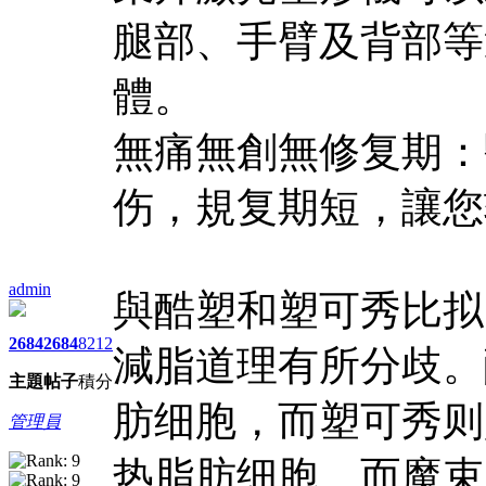
腿部、手臂及背部等
體。
無痛無創無修复期：
伤，規复期短，讓您
admin
與酷塑和塑可秀比拟
2684
2684
8212
減脂道理有所分歧。
主題
帖子
積分
肪细胞，而塑可秀则
管理員
热脂肪细胞。而魔束