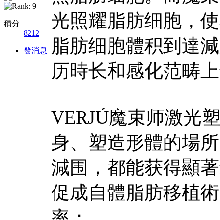
光照耀脂肪细胞，使
積分
8212
脂肪细胞體积到達減
發消息
历時长和感化范畴上
VERJÚ魔束师激
身、塑造形體的場所
減围，都能获得顯著
促成自體脂肪移植術
率；