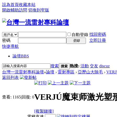
設為首頁
收藏本站
開啟輔助訪問
切換到窄版
找回密碼
自動登錄
密碼
立即註冊
登錄
快捷導航
論壇
BBS
搜索
熱搜:
活動
交友
discuz
搜索
台灣一流雷射專科論壇
»
論壇
›
雷射專區
›
亞歷山大除毛
›
VER
返回列表
VERJÚ魔束师激光
查看:
1165
|
回復:
0
[複製鏈接]
電梯直達